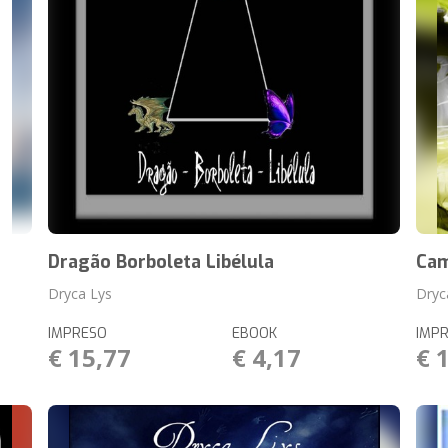
Dragão Borboleta Libélula
Cam
Dryca Lys
Dryc
IMPRESO
EBOOK
IMP
€ 15,77
€ 4,17
€ 