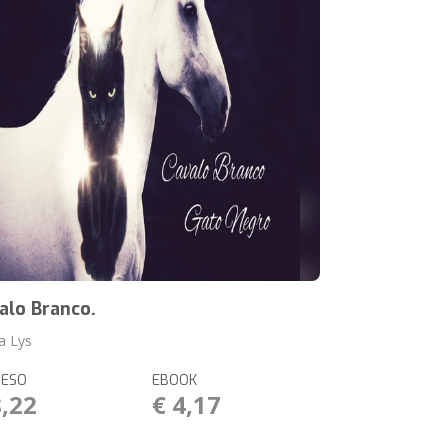
alo Branco.
a Lys
RESO
EBOOK
8,22
€ 4,17