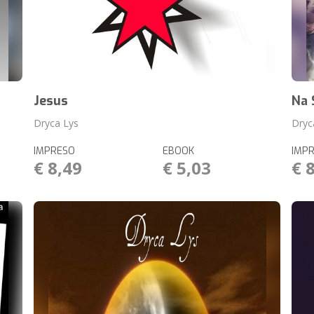
Jesus
Na 
Dryca Lys
Dryc
IMPRESO
EBOOK
IMP
€ 8,49
€ 5,03
€ 