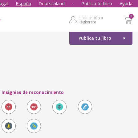
ugal
España
Deutschland
-
Publica tu libro
Ayuda
0
Inicia sesión o
o
Regístrate
Publica tu libro
Insignias de reconocimiento