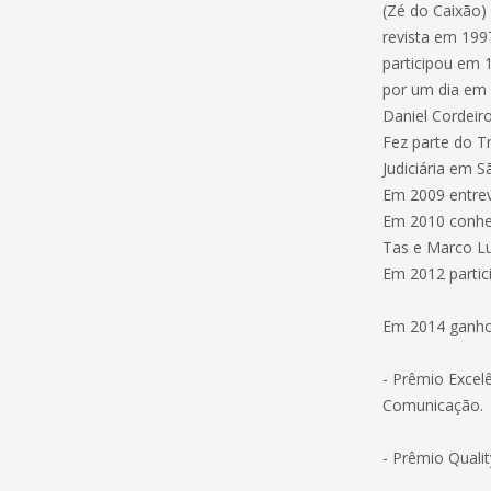
(Zé do Caixão)
revista em 199
participou em 
por um dia em 
Daniel Cordeiro
Fez parte do T
Judiciária em S
Em 2009 entrev
Em 2010 conhec
Tas e Marco L
Em 2012 partic
Em 2014 ganho
- Prêmio Excel
Comunicação.
- Prêmio Quali