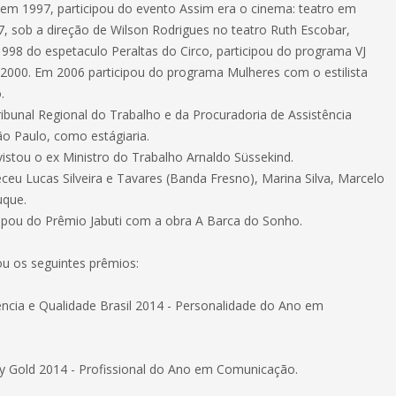
 em 1997, participou do evento Assim era o cinema: teatro em
7, sob a direção de Wilson Rodrigues no teatro Ruth Escobar,
1998 do espetaculo Peraltas do Circo, participou do programa VJ
2000. Em 2006 participou do programa Mulheres com o estilista
.
ribunal Regional do Trabalho e da Procuradoria de Assistência
ão Paulo, como estágiaria.
istou o ex Ministro do Trabalho Arnaldo Süssekind.
eu Lucas Silveira e Tavares (Banda Fresno), Marina Silva, Marcelo
uque.
ipou do Prêmio Jabuti com a obra A Barca do Sonho.
u os seguintes prêmios:
ência e Qualidade Brasil 2014 - Personalidade do Ano em
ty Gold 2014 - Profissional do Ano em Comunicação.