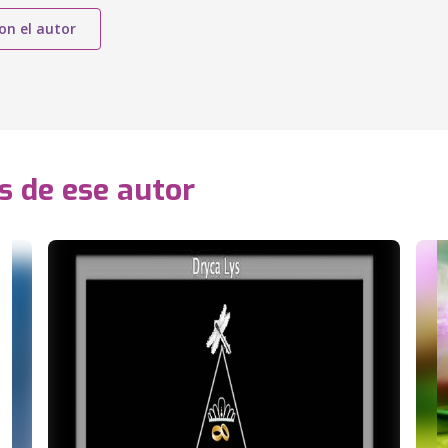
on el autor
s de ese autor