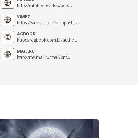
http://rutube.ru/video/pers...
VIMEO
https://vimeo.com/britopashkov
AGBOOK
https://agbook.com.br/autho...
MAIL.RU
http://my.mail.ru/mail/brit...