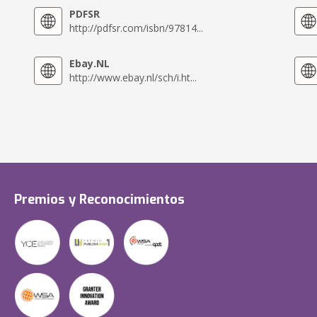
PDFSR
http://pdfsr.com/isbn/97814...
Ebay.NL
http://www.ebay.nl/sch/i.ht...
Premios y Reconocimientos