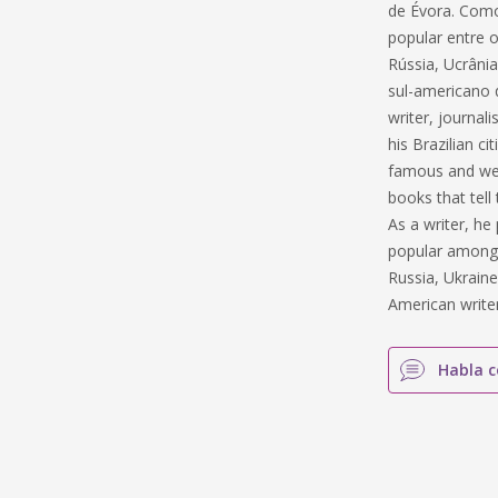
de Évora. Como 
popular entre 
Rússia, Ucrânia
sul-americano 
writer, journal
his Brazilian c
famous and wel
books that tel
As a writer, h
popular among 
Russia, Ukraine
American writer
Habla c