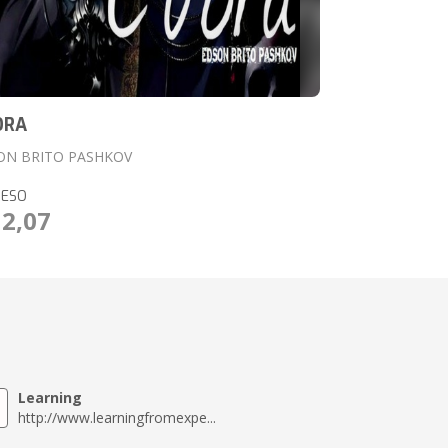
ORA
ON BRITO PASHKOV
RESO
12,07
Learning
http://www.learningfromexpe...