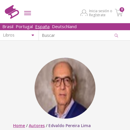
0
Inicia sesión o
Regístrate
Brasil
Portugal
España
Deutschland
Home
/
Autores
/
Edvaldo Pereira Lima