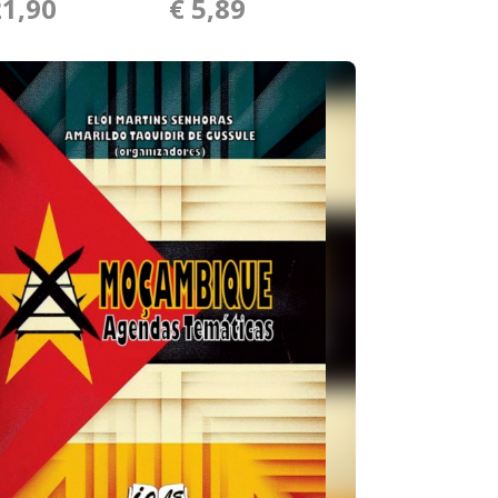
21,90
€ 5,89