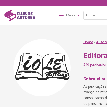
Menú
Home
/
Autor
Editor
340 publicacio
Sobre el au
As publicações
avanço da refl
consolidação 
do pensamento 