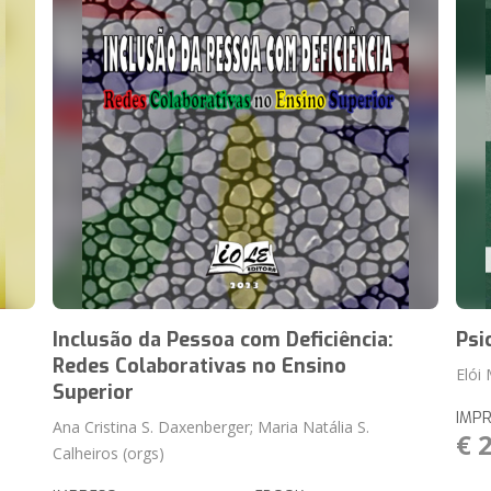
e
Inclusão da Pessoa com Deficiência:
Psi
Redes Colaborativas no Ensino
Elói
Superior
IMP
Ana Cristina S. Daxenberger; Maria Natália S.
€ 
Calheiros (orgs)