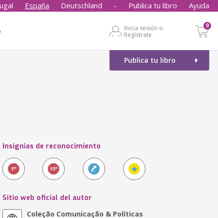
ugal
España
Deutschland
-
Publica tu libro
Ayuda
0
Inicia sesión o
o
Regístrate
Publica tu libro
Insignias de reconocimiento
Sitio web oficial del autor
Coleção Comunicação & Políticas