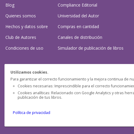
Blog
Compliance Editorial
Quienes somos
Universidad del Autor
Hechos y datos sobre
Compras en cantidad
Club de Autores
Canales de distribución
Condiciones de uso
Simulador de publicación
de libros
¿Necesitas ayuda?
Utilizamos cookies.
Para garantizar el correcto funcionamiento y la mejora continua de nu
Preguntas frecuentes
Cookies necesarias: Imprescindible para el correcto funcionamient
Cookies analíticas: Relacionado con Google Analytics y otras herr
Contacta con nosotros: (
contacto@clubdeautores.com
)
publicación de tus libros.
Política de privacidad
Pensática Lda., Número de Identificação Fiscal 517215560
Travessa de São Pedro, n° 8 - Lisboa - Portugal 1200-432