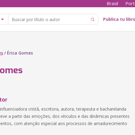
Brasil
Port
Publica tu libr
es
/
Érica Gomes
Gomes
tor
nfluenciadora cristã, escritora, autora, terapeuta e bacharelanda
reve a partir das emoções, dos vínculos e das dinâmicas presentes
mentos, com atenção especial aos processos de amadurecimento