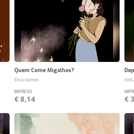
Quem Come Migalhas?
Dep
Érica Gomes
ERI
IMPRESO
IMP
€ 8,14
€ 