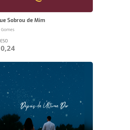
ue Sobrou de Mim
a Gomes
RESO
10,24