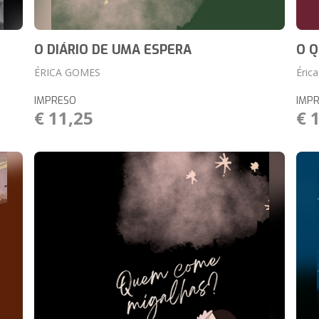
O DIÁRIO DE UMA ESPERA
O Q
ÉRICA GOMES
Éric
IMPRESO
IMP
€ 11,25
€ 