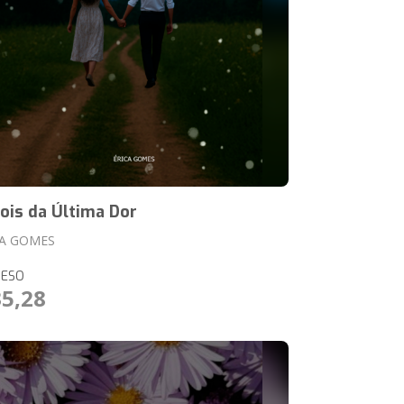
ois da Última Dor
CA GOMES
RESO
35,28