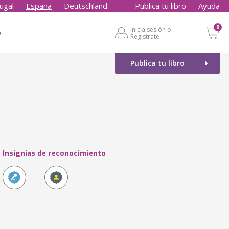
ugal
España
Deutschland
-
Publica tu libro
Ayuda
0
Inicia sesión o
o
Regístrate
Publica tu libro
Insignias de reconocimiento