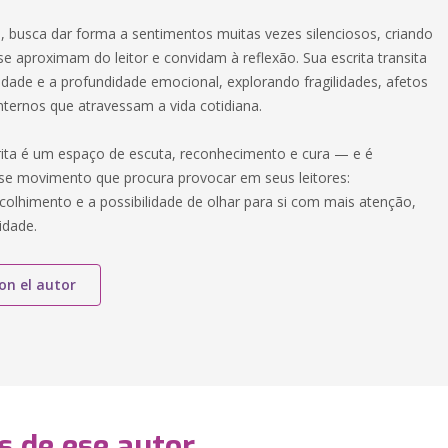
, busca dar forma a sentimentos muitas vezes silenciosos, criando
se aproximam do leitor e convidam à reflexão. Sua escrita transita
lidade e a profundidade emocional, explorando fragilidades, afetos
internos que atravessam a vida cotidiana.
crita é um espaço de escuta, reconhecimento e cura — e é
e movimento que procura provocar em seus leitores:
acolhimento e a possibilidade de olhar para si com mais atenção,
idade.
on el autor
s de ese autor