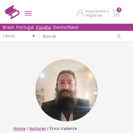
0
Inicia sesión o
Regístrate
Brasil
Portugal
España
Deutschland
Home
/
Autores
/
Érico Valente