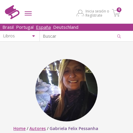
0
Inicia sesión o
Regístrate
Brasil
Portugal
España
Deutschland
Home
/
Autores
/
Gabriela Felix Pessanha