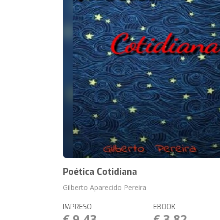
Poética Cotidiana
Gilberto Aparecido Pereira
IMPRESO
EBOOK
€ 9,43
€ 3,82