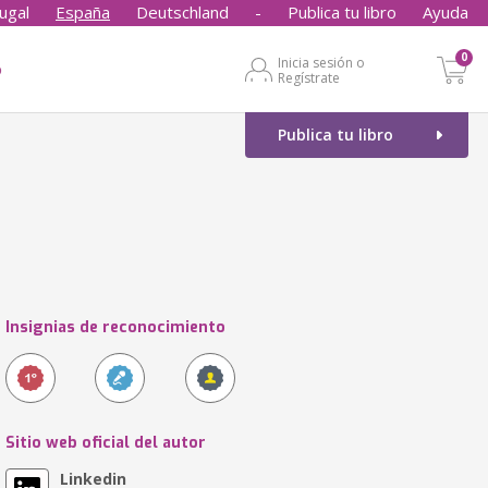
ugal
España
Deutschland
-
Publica tu libro
Ayuda
0
Inicia sesión o
o
Regístrate
Publica tu libro
Insignias de reconocimiento
Sitio web oficial del autor
Linkedin