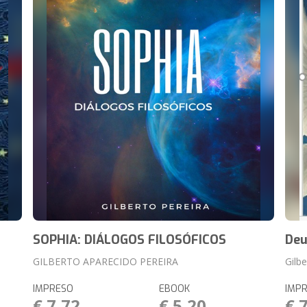
SOPHIA: DIÁLOGOS FILOSÓFICOS
Deu
GILBERTO APARECIDO PEREIRA
Gilbe
IMPRESO
EBOOK
IMP
€ 7,72
€ 5,20
€ 