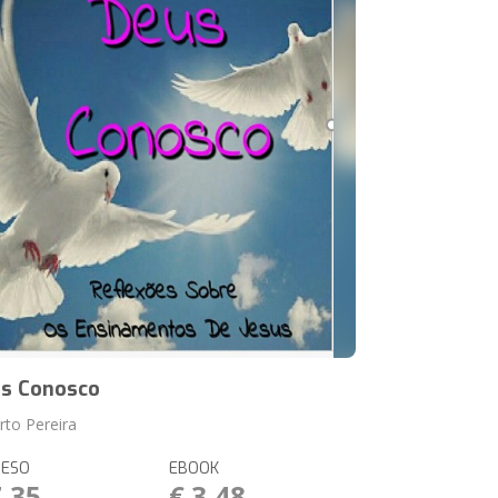
s Conosco
rto Pereira
RESO
EBOOK
7,35
€ 3,48