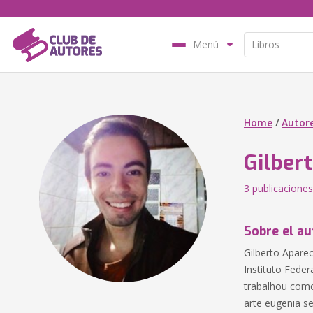
Menú
Home
/
Autor
Gilber
3 publicaciones
Sobre el au
Gilberto Apare
Instituto Fede
trabalhou como
arte eugenia s