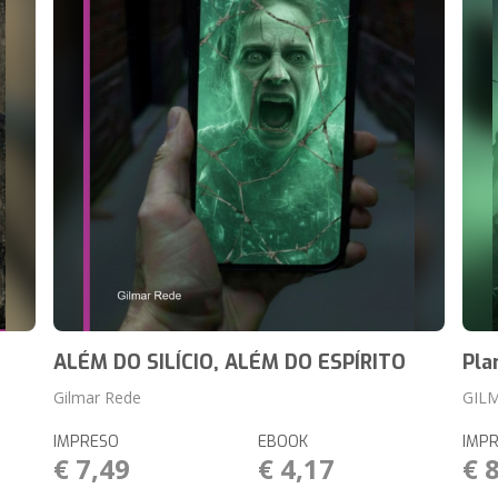
ALÉM DO SILÍCIO, ALÉM DO ESPÍRITO
Pla
Gilmar Rede
GIL
IMPRESO
EBOOK
IMP
€ 7,49
€ 4,17
€ 