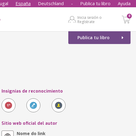
ugal
España
Deutschland
-
Publica tu libro
Ayuda
0
Inicia sesión o
o
Regístrate
Publica tu libro
Insignias de reconocimiento
Sitio web oficial del autor
Nome do link