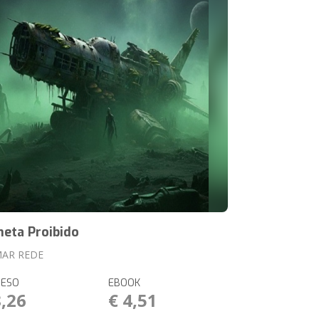
neta Proibido
MAR REDE
RESO
EBOOK
8,26
€ 4,51