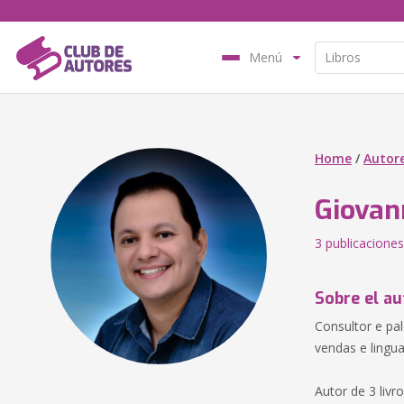
Menú
Home
/
Autor
Giovan
3 publicaciones
Sobre el au
Consultor e pal
vendas e lingu
Autor de 3 livr