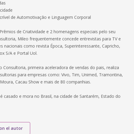
das
icidade
ncrível de Automotivação e Linguagem Corporal
Prêmios de Criatividade e 2 homenagens especiais pelo seu
nsultoria, Mileo frequentemente concede entrevistas para TV e
es nacionais como revista Época, Superinteressante, Capricho,
x S/A e Portal Uol.
o Consultoria, primeira aceleradora de vendas do pais, realiza
nsultorias para empresas como: Vivo, Tim, Unimed, Tramontina,
 Moura, Cacau Show e mais de 80 companhias.
 é casado e mora no Brasil, na cidade de Santarém, Estado do
on el autor