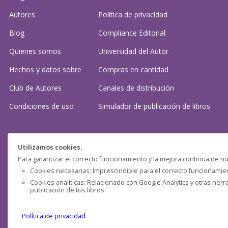
Autores
Política de privacidad
Blog
Compliance Editorial
Quienes somos
Universidad del Autor
Hechos y datos sobre
Compras en cantidad
Club de Autores
Canales de distribución
Condiciones de uso
Simulador de publicación
de libros
¿Necesitas ayuda?
Utilizamos cookies.
Para garantizar el correcto funcionamiento y la mejora continua de nu
Preguntas frecuentes
Cookies necesarias: Imprescindible para el correcto funcionamient
Cookies analíticas: Relacionado con Google Analytics y otras herr
Contacta con nosotros: (
contacto@clubdeautores.com
)
publicación de tus libros.
Política de privacidad
Pensática Lda., Número de Identificação Fiscal 517215560