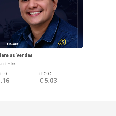
lere as Vendas
anni Mileo
RESO
EBOOK
9,16
€ 5,03