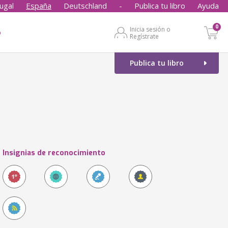
ugal
España
Deutschland
-
Publica tu libro
Ayuda
0
Inicia sesión o
o
Regístrate
Publica tu libro
Insignias de reconocimiento