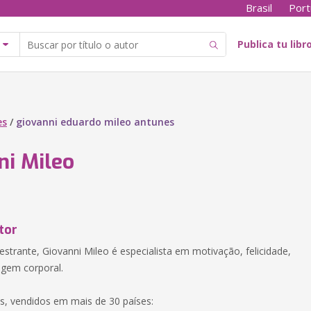
Brasil
Port
Publica tu libr
es
/
giovanni eduardo mileo antunes
ni Mileo
tor
estrante, Giovanni Mileo é especialista em motivação, felicidade,
agem corporal.
os, vendidos em mais de 30 países: