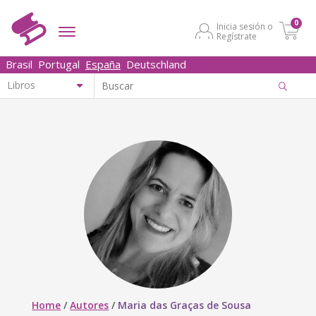
0
Inicia sesión o
Regístrate
Brasil
Portugal
España
Deutschland
Home
/
Autores
/
Maria das Graças de Sousa