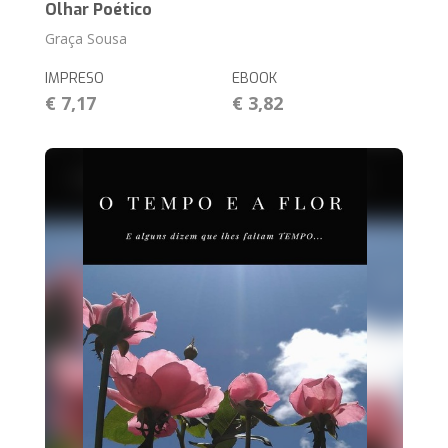
Olhar Poético
Graça Sousa
IMPRESO
EBOOK
€ 7,17
€ 3,82