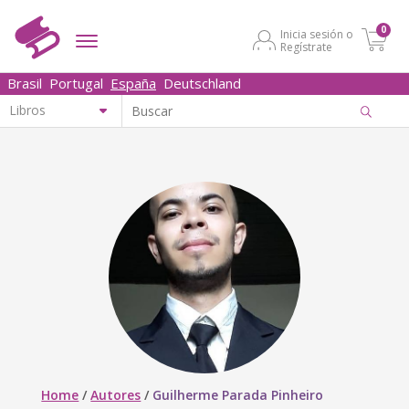
0
Inicia sesión o
Regístrate
Brasil
Portugal
España
Deutschland
Home
/
Autores
/
Guilherme Parada Pinheiro