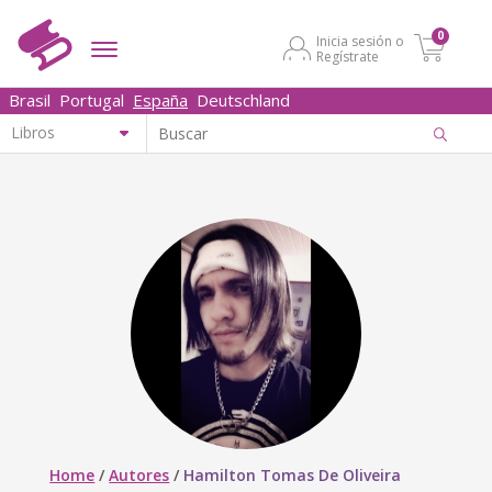
0
Inicia sesión o
Regístrate
Brasil
Portugal
España
Deutschland
Home
/
Autores
/
Hamilton Tomas De Oliveira