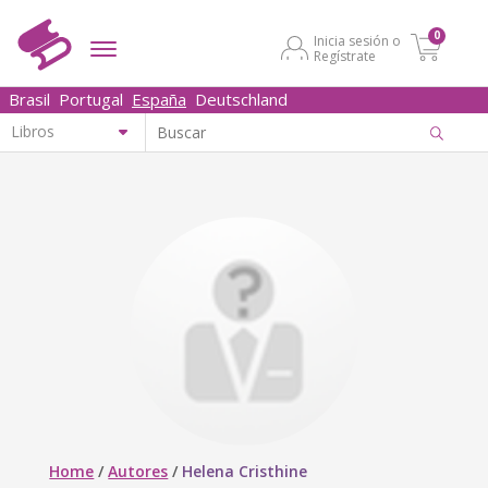
0
Inicia sesión o
Regístrate
Brasil
Portugal
España
Deutschland
Home
/
Autores
/
Helena Cristhine