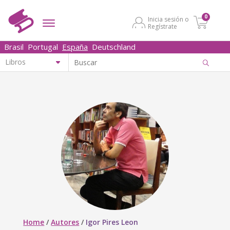
0
Inicia sesión o
Regístrate
Brasil
Portugal
España
Deutschland
Home
/
Autores
/
Igor Pires Leon