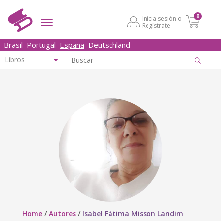
0
Inicia sesión o
Regístrate
Brasil
Portugal
España
Deutschland
Home
/
Autores
/
Isabel Fátima Misson Landim