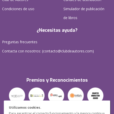
Condiciones de uso
Simulador de publicación
de libros
¿Necesitas ayuda?
Preguntas frecuentes
Contacta con nosotros: (
contacto@clubdeautores.com
)
Premios y Reconocimientos
Utilizamos cookies.
Para garantizar el correcto funcionamiento y la mejora continua