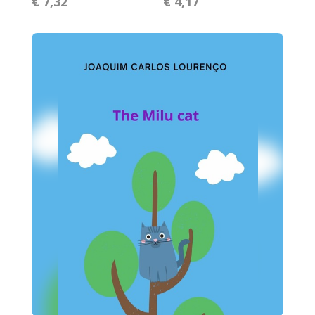
€ 7,32
€ 4,17