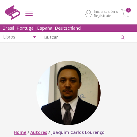
0
Inicia sesión o
Regístrate
Brasil
Portugal
España
Deutschland
Home
/
Autores
/
Joaquim Carlos Lourenço