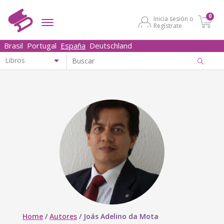
0
Inicia sesión o
Regístrate
Brasil
Portugal
España
Deutschland
Home
/
Autores
/
Joás Adelino da Mota