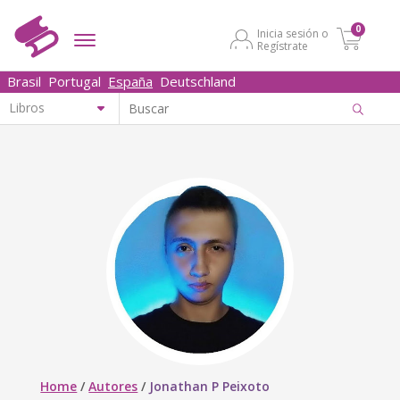
0
Inicia sesión o
Regístrate
Brasil
Portugal
España
Deutschland
Home
/
Autores
/
Jonathan P Peixoto