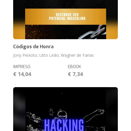
Códigos de Honra
Jony Peixoto; Litto Leão; Wagner de Farias
IMPRESO
EBOOK
€ 14,04
€ 7,34