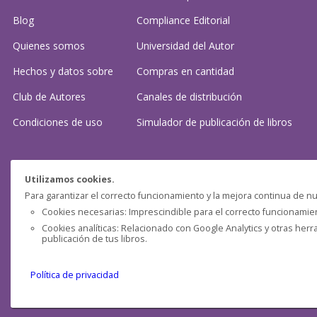
Blog
Compliance Editorial
Quienes somos
Universidad del Autor
Hechos y datos sobre
Compras en cantidad
Club de Autores
Canales de distribución
Condiciones de uso
Simulador de publicación
de libros
¿Necesitas ayuda?
Utilizamos cookies.
Para garantizar el correcto funcionamiento y la mejora continua de nu
Preguntas frecuentes
Cookies necesarias: Imprescindible para el correcto funcionamient
Cookies analíticas: Relacionado con Google Analytics y otras herr
Contacta con nosotros: (
contacto@clubdeautores.com
)
publicación de tus libros.
Política de privacidad
Pensática Lda., Número de Identificação Fiscal 517215560
Travessa de São Pedro, n° 8 - Lisboa - Portugal 1200-432