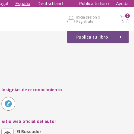
ugal
España
Deutschland
-
Publica tu libro
Ayuda
0
Inicia sesión o
o
Regístrate
Publica tu libro
Insignias de reconocimiento
Sitio web oficial del autor
El Buscador