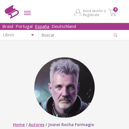
0
Inicia sesión o
Regístrate
Brasil
Portugal
España
Deutschland
Home
/
Autores
/
Josnei Rocha Formagio