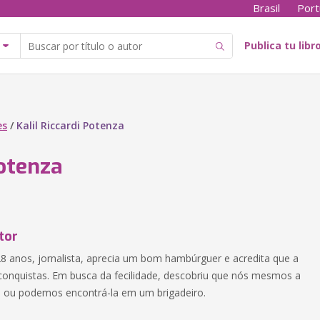
Brasil
Port
Publica tu libr
es
/
Kalil Riccardi Potenza
Potenza
tor
 28 anos, jornalista, aprecia um bom hambúrguer e acredita que a
e conquistas. Em busca da fecilidade, descobriu que nós mesmos a
 ou podemos encontrá-la em um brigadeiro.