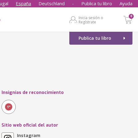
ugal
España
Deutschland
-
Publica tu libro
Ayuda
0
Inicia sesión o
o
Regístrate
Publica tu libro
Insignias de reconocimiento
Sitio web oficial del autor
Instagram