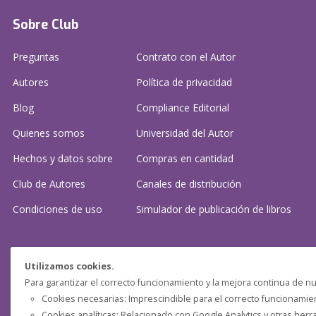
Sobre Club
Preguntas
Contrato con el Autor
Autores
Política de privacidad
Blog
Compliance Editorial
Quienes somos
Universidad del Autor
Hechos y datos sobre
Compras en cantidad
Club de Autores
Canales de distribución
Condiciones de uso
Simulador de publicación
de libros
¿Necesitas ayuda?
Utilizamos cookies.
Para garantizar el correcto funcionamiento y la mejora continua de nu
Preguntas frecuentes
Cookies necesarias: Imprescindible para el correcto funcionamient
Cookies analíticas: Relacionado con Google Analytics y otras herr