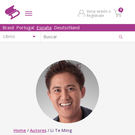
0
Inicia sesión o
Regístrate
Brasil
Portugal
España
Deutschland
Home
/
Autores
/
Li Te Ming