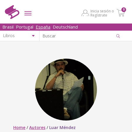
0
Inicia sesión o
Regístrate
Brasil
Portugal
España
Deutschland
Home
/
Autores
/
Luar Méndez