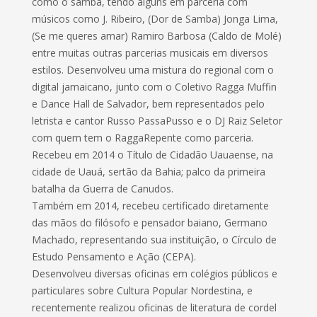
como o samba, tendo alguns em parceria com
músicos como J. Ribeiro, (Dor de Samba) Jonga Lima,
(Se me queres amar) Ramiro Barbosa (Caldo de Molé)
entre muitas outras parcerias musicais em diversos
estilos. Desenvolveu uma mistura do regional com o
digital jamaicano, junto com o Coletivo Ragga Muffin
e Dance Hall de Salvador, bem representados pelo
letrista e cantor Russo PassaPusso e o DJ Raiz Seletor
com quem tem o RaggaRepente como parceria.
Recebeu em 2014 o Título de Cidadão Uauaense, na
cidade de Uauá, sertão da Bahia; palco da primeira
batalha da Guerra de Canudos.
Também em 2014, recebeu certificado diretamente
das mãos do filósofo e pensador baiano, Germano
Machado, representando sua instituição, o Círculo de
Estudo Pensamento e Ação (CEPA).
Desenvolveu diversas oficinas em colégios públicos e
particulares sobre Cultura Popular Nordestina, e
recentemente realizou oficinas de literatura de cordel