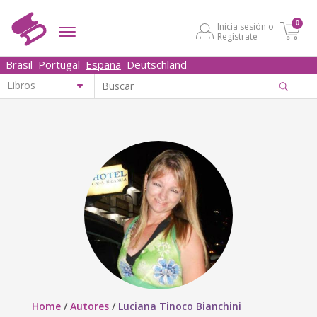
0
Inicia sesión o
Regístrate
Brasil
Portugal
España
Deutschland
Home
/
Autores
/
Luciana Tinoco Bianchini