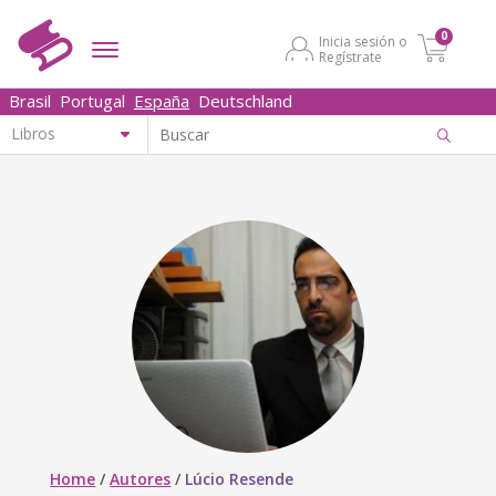
0
Inicia sesión o
Regístrate
Brasil
Portugal
España
Deutschland
Home
/
Autores
/
Lúcio Resende