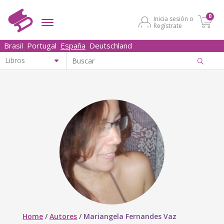
0
Inicia sesión o
Regístrate
Brasil
Portugal
España
Deutschland
Home
/
Autores
/
Mariangela Fernandes Vaz