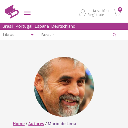
0
Inicia sesión o
Regístrate
Brasil
Portugal
España
Deutschland
Home
/
Autores
/
Mario de Lima