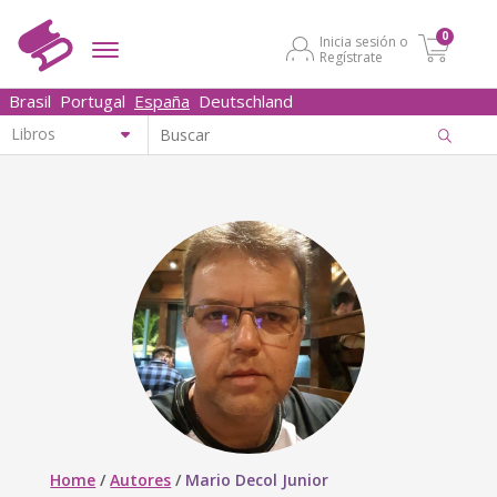
0
Inicia sesión o
Regístrate
Brasil
Portugal
España
Deutschland
Home
/
Autores
/
Mario Decol Junior