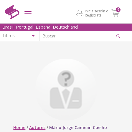
0
Inicia sesión o
Regístrate
Brasil
Portugal
España
Deutschland
Home
/
Autores
/
Mário Jorge Camean Coelho