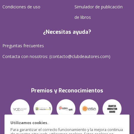
Condiciones de uso
Simulador de publicación
de libros
¿Necesitas ayuda?
Preguntas frecuentes
Contacta con nosotros: (
contacto@clubdeautores.com
)
Premios y Reconocimientos
Utilizamos cookies.
Para garantizar el correcto funcionamiento y la mejora continua
Seguridad