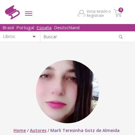
0
Inicia sesión o
Regístrate
Brasil
Portugal
España
Deutschland
Home
/
Autores
/
Marli Teresinha Gotz de Almeida