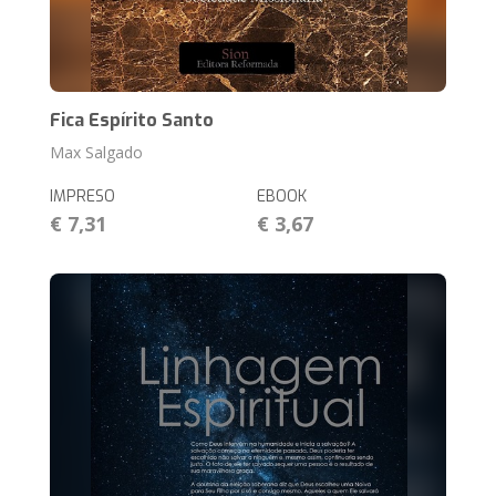
Fica Espírito Santo
Max Salgado
IMPRESO
EBOOK
€ 7,31
€ 3,67