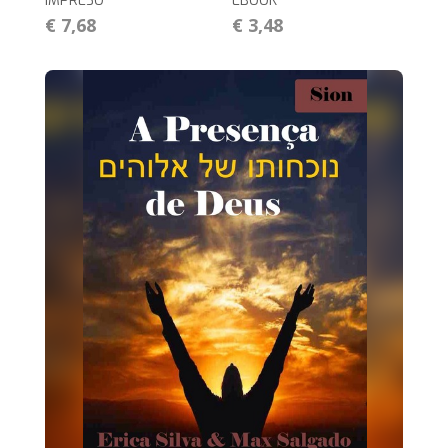
IMPRESO
EBOOK
€ 7,68
€ 3,48