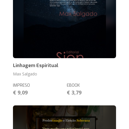
Linhagem Espiritual
Max Salgado
IMPRESO
EBOOK
€ 9,09
€ 3,79