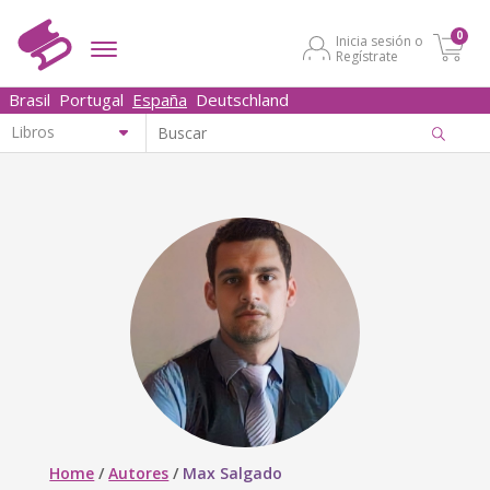
0
Inicia sesión o
Regístrate
Brasil
Portugal
España
Deutschland
Home
/
Autores
/
Max Salgado