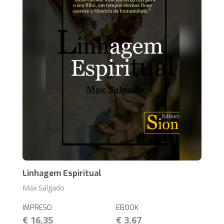
Linhagem Espiritual
Max Salgado
IMPRESO
EBOOK
€ 16,35
€ 3,67