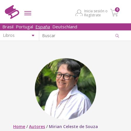
0
Inicia sesión o
Regístrate
Brasil
Portugal
España
Deutschland
Home
/
Autores
/
Mirian Celeste de Souza