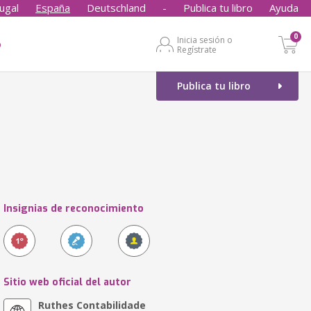
ugal
España
Deutschland
-
Publica tu libro
Ayuda
0
Inicia sesión o
o
Regístrate
Publica tu libro
Insignias de reconocimiento
Sitio web oficial del autor
Ruthes Contabilidade