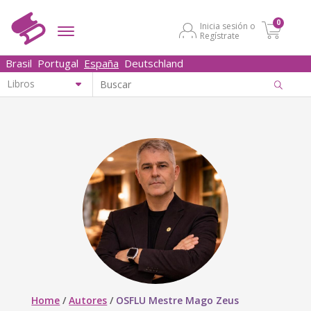
0
Inicia sesión o
Regístrate
Brasil
Portugal
España
Deutschland
Home
/
Autores
/
OSFLU Mestre Mago Zeus