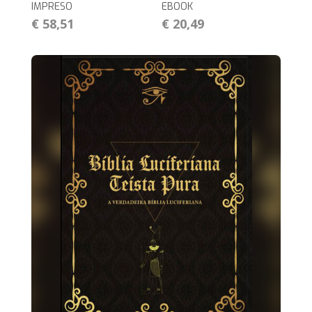
IMPRESO
EBOOK
€ 58,51
€ 20,49