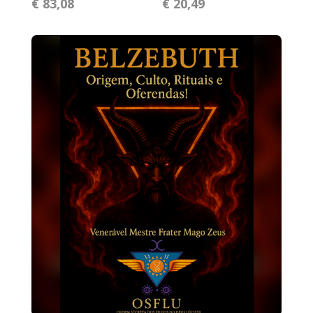
€ 83,08
€ 20,49