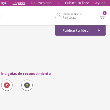
ugal
España
Deutschland
-
Publica tu libro
Ayuda
0
Inicia sesión o
o
Regístrate
Publica tu libro
Insignias de reconocimiento