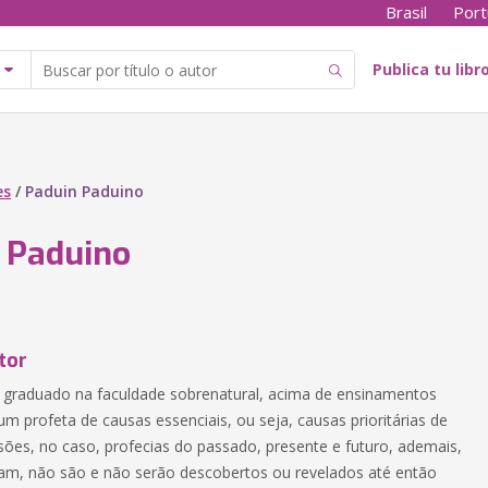
Brasil
Port
Publica tu libr
es
/
Paduin Paduino
 Paduino
tor
graduado na faculdade sobrenatural, acima de ensinamentos
um profeta de causas essenciais, ou seja, causas prioritárias de
sões, no caso, profecias do passado, presente e futuro, ademais,
am, não são e não serão descobertos ou revelados até então