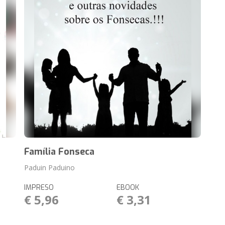
Família Fonseca
Paduin Paduino
IMPRESO
EBOOK
€ 5,96
€ 3,31