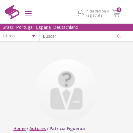
0
Inicia sesión o
Regístrate
Brasil
Portugal
España
Deutschland
Home
/
Autores
/
Patricia Figueroa