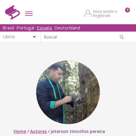
0
Inicia sesión o
Regístrate
Brasil
Portugal
España
Deutschland
Home
/
Autores
/
jeterson timothio pereira