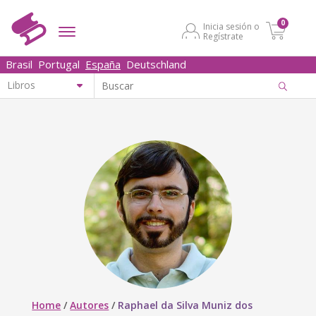
0
Inicia sesión o
Regístrate
Brasil
Portugal
España
Deutschland
Home
/
Autores
/
Raphael da Silva Muniz dos