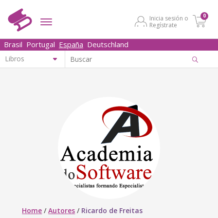
0
Inicia sesión o
Regístrate
Brasil
Portugal
España
Deutschland
Home
/
Autores
/
Ricardo de Freitas