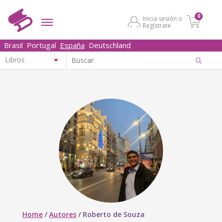
0
Inicia sesión o
Regístrate
Brasil
Portugal
España
Deutschland
Home
/
Autores
/
Roberto de Souza