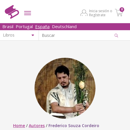
0
Inicia sesión o
Regístrate
Brasil
Portugal
España
Deutschland
Home
/
Autores
/
Frederico Souza Cordeiro