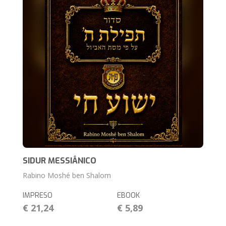
SIDUR MESSIÂNICO
Rabino Moshé ben Shalom
IMPRESO
EBOOK
€ 21,24
€ 5,89