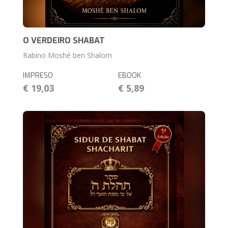
O VERDEIRO SHABAT
Rabino Moshé ben Shalom
IMPRESO
EBOOK
€ 19,03
€ 5,89