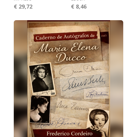
€ 29,72
€ 8,46