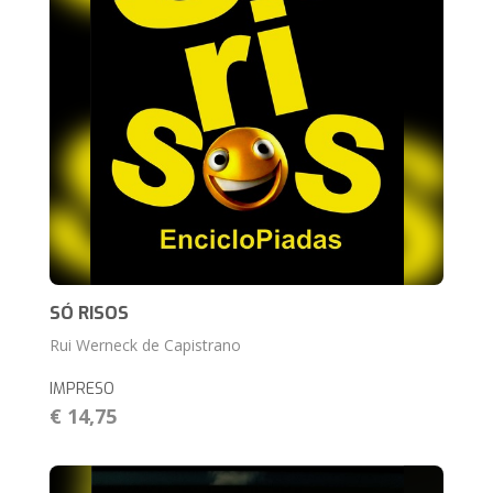
SÓ RISOS
Rui Werneck de Capistrano
IMPRESO
€ 14,75