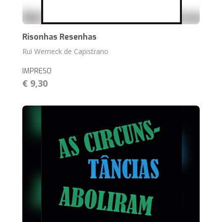
Risonhas Resenhas
Rui Werneck de Capistrano
IMPRESO
€ 9,30