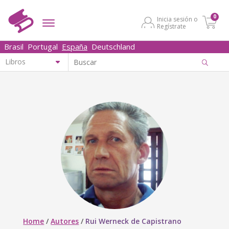
0
Inicia sesión o
Regístrate
Brasil
Portugal
España
Deutschland
Home
/
Autores
/
Rui Werneck de Capistrano