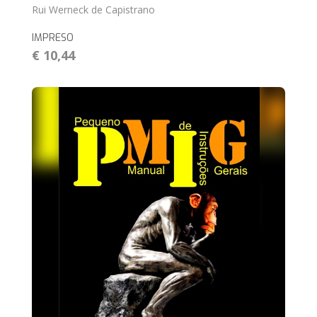
Rui Werneck de Capistrano
IMPRESO
€ 10,44