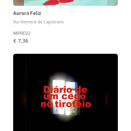
Aurora Feliz
Rui Werneck de Capistrano
IMPRESO
€ 7,36