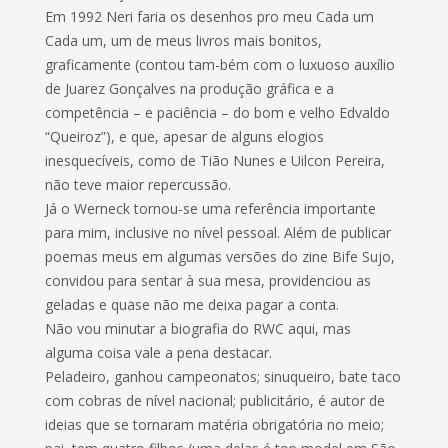
Em 1992 Neri faria os desenhos pro meu Cada um
Cada um, um de meus livros mais bonitos,
graficamente (contou tam-bém com o luxuoso auxílio
de Juarez Gonçalves na produção gráfica e a
competência – e paciência – do bom e velho Edvaldo
“Queiroz”), e que, apesar de alguns elogios
inesquecíveis, como de Tião Nunes e Uilcon Pereira,
não teve maior repercussão.
Já o Werneck tornou-se uma referência importante
para mim, inclusive no nível pessoal. Além de publicar
poemas meus em algumas versões do zine Bife Sujo,
convidou para sentar à sua mesa, providenciou as
geladas e quase não me deixa pagar a conta.
Não vou minutar a biografia do RWC aqui, mas
alguma coisa vale a pena destacar.
Peladeiro, ganhou campeonatos; sinuqueiro, bate taco
com cobras de nível nacional; publicitário, é autor de
ideias que se tornaram matéria obrigatória no meio;