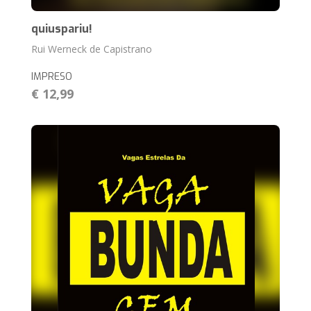
quiuspariu!
Rui Werneck de Capistrano
IMPRESO
€ 12,99