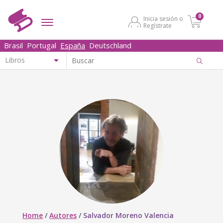
0
Inicia sesión o
Regístrate
Brasil
Portugal
España
Deutschland
Home
/
Autores
/
Salvador Moreno Valencia