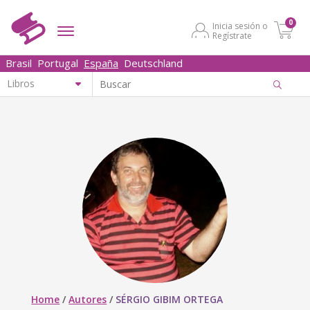
0
Inicia sesión o
Regístrate
Brasil
Portugal
España
Deutschland
Home
/
Autores
/
SÉRGIO GIBIM ORTEGA