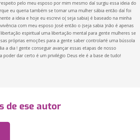
 respeito pelo meu esposo por mim mesmo daí surgiu essa ideia do
porque eu queria também se tornar uma mulher sábia então daí foi
ente a ideia e hoje eu escrevi o( seja sabia) é baseado na minha
nvivência com meu esposo José então o (seja sabia )não é apenas
libertação espiritual uma libertação mental para gente mulheres se
ossas próprias emoções para a gente saber controlar!é uma bússola
dia a dia ! gente conseguir avançar essas etapas de nosso
 poder dar certo é um privilégio Deus ele é a base de tudo!
s de ese autor