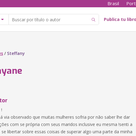
Brasil
Port
Publica tu libr
es
/
Steffany
ayane
tor
!
 via observado que muitas mulheres sofria por não saber lhe dar
es com se própria com seus maridos inclusive eu mesma !senti a
 se libertar sobre essas coisas de superar algo uma parte da minha