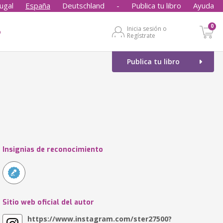
ugal
España
Deutschland
-
Publica tu libro
Ayuda
0
Inicia sesión o
o
Regístrate
Publica tu libro
Insignias de reconocimiento
Sitio web oficial del autor
https://www.instagram.com/ster27500?