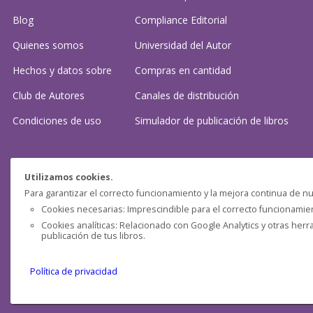
Blog
Compliance Editorial
Quienes somos
Universidad del Autor
Hechos y datos sobre
Compras en cantidad
Club de Autores
Canales de distribución
Condiciones de uso
Simulador de publicación
de libros
¿Necesitas ayuda?
Utilizamos cookies.
Para garantizar el correcto funcionamiento y la mejora continua de nu
Preguntas frecuentes
Cookies necesarias: Imprescindible para el correcto funcionamient
Cookies analíticas: Relacionado con Google Analytics y otras herr
Contacta con nosotros: (
contacto@clubdeautores.com
)
publicación de tus libros.
Política de privacidad
Pensática Lda., Número de Identificação Fiscal 517215560
Travessa de São Pedro, n° 8 - Lisboa - Portugal 1200-432