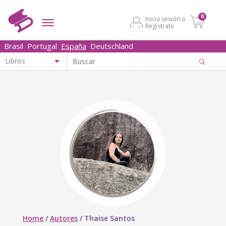
0
Inicia sesión o
Regístrate
Brasil
Portugal
España
Deutschland
Home
/
Autores
/
Thaise Santos