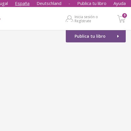
ugal
España
Deutschland
-
Publica tu libro
Ayuda
0
Inicia sesión o
o
Regístrate
Publica tu libro