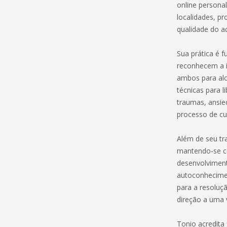
online personal
localidades, p
qualidade do 
Sua prática é 
reconhecem a i
ambos para alca
técnicas para 
traumas, ansie
processo de cu
Além de seu tra
mantendo-se co
desenvolvimen
autoconhecime
para a resoluç
direção a uma v
Tonio acredita