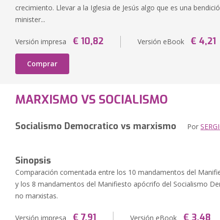
crecimiento. Llevar a la Iglesia de Jesús algo que es una bendici
minister...
€ 10,82
€ 4,21
Versión impresa
Versión eBook
Comprar
MARXISMO VS SOCIALISMO
Socialismo Democratico vs marxismo
Por
SERG
Sinopsis
Comparación comentada entre los 10 mandamentos del Manifie
y los 8 mandamentos del Manifiesto apócrifo del Socialismo De
no marxistas.
€ 7,91
€ 3,48
Versión impresa
Versión eBook