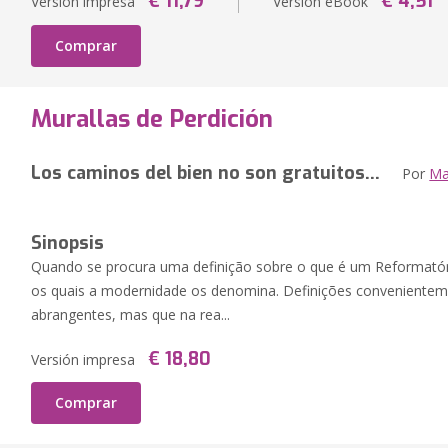
€ 11,79
€ 4,51
Versión impresa
Versión eBook
Comprar
Murallas de Perdición
Los caminos del bien no son gratuitos...
Por
Ma
Sinopsis
Quando se procura uma definição sobre o que é um Reformató
os quais a modernidade os denomina. Definições convenientem
abrangentes, mas que na rea...
€ 18,80
Versión impresa
Comprar