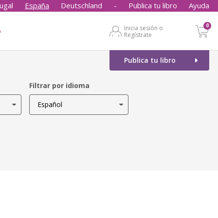
ugal
España
Deutschland
-
Publica tu libro
Ayuda
0
Inicia sesión o
o
Regístrate
Publica tu libro
Filtrar por idioma