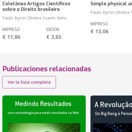
Coletânea Artigos Científicos
Simple physical a
sobre o Direito brasileiro
Paulo Byron Oliveira
Paulo Byron Oliveira Soares Neto
IMPRESO
IMPRESO
EBOOK
€ 13,06
€ 11,86
€ 3,65
Publicaciones relacionadas
Ver la lista completa