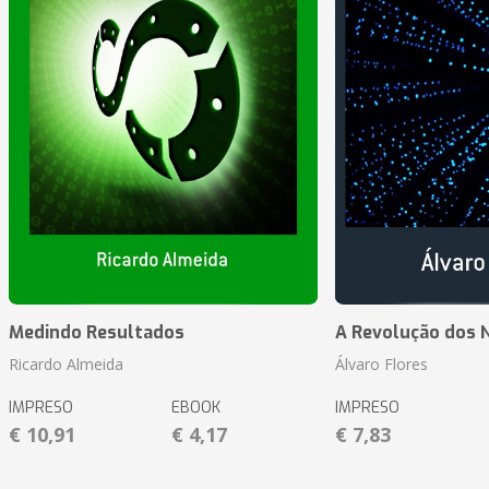
Medindo Resultados
A Revolução dos 
Ricardo Almeida
Álvaro Flores
IMPRESO
EBOOK
IMPRESO
€ 10,91
€ 4,17
€ 7,83