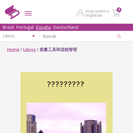
0
Inicia sesión o
Regístrate
Brasil
Portugal
España
Deutschland
Home
/
Libros
/
质量工具和流程管理